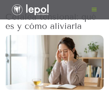
Cefalea tensional: qué
es y cómo aliviarla