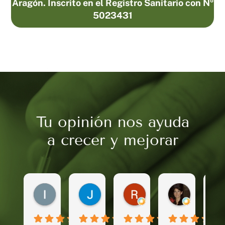
Aragón. Inscrito en el Registro Sanitario con Nº
5023431
Tu opinión nos ayuda
a crecer y mejorar
Inés Primero segundo
Javier Royo
Rubén MG
Meritxell 
hace 4 meses
hace 4 meses
hace 4 meses
hace 5 mes