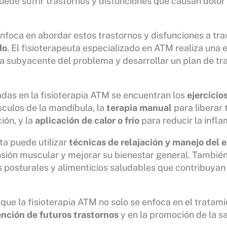
uede sufrir trastornos y disfunciones que causan dolor 
enfoca en abordar estos trastornos y disfunciones a tr
do
. El fisioterapeuta especializado en ATM realiza una 
a subyacente del problema y desarrollar un plan de tr
zadas en la fisioterapia ATM se encuentran los
ejercicio
culos de la mandíbula, la
terapia manual
para liberar 
ión, y la
aplicación de calor o frío
para reducir la inflam
ta puede utilizar
técnicas de relajación y manejo del e
ensión muscular y mejorar su bienestar general. Tambié
s posturales y alimenticios saludables que contribuya
que la fisioterapia ATM no solo se enfoca en el tratami
nción de futuros trastornos
y en la promoción de la s