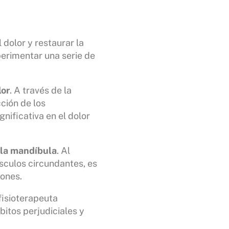
el dolor y restaurar la
perimentar una serie de
lor
. A través de la
cción de los
ificativa en el dolor
 la mandíbula
. Al
úsculos circundantes, es
iones.
fisioterapeuta
itos perjudiciales y