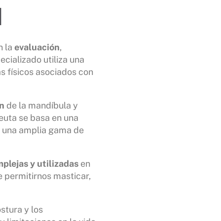
M
n la
evaluación
,
cializado utiliza una
s físicos asociados con
n
de la mandíbula y
apeuta se basa en una
n una amplia gama de
plejas y utilizadas
en
e permitirnos masticar,
stura y los