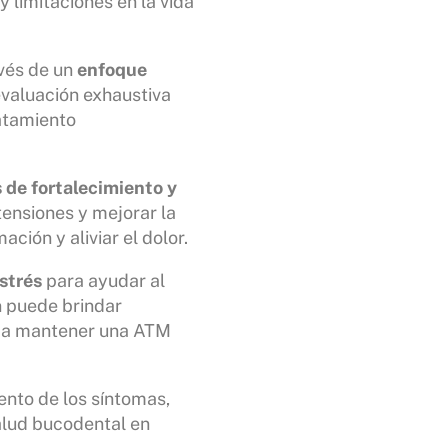
y limitaciones en la vida
avés de un
enfoque
evaluación exhaustiva
atamiento
s de fortalecimiento y
tensiones y mejorar la
ación y aliviar el dolor.
strés
para ayudar al
n puede brindar
n a mantener una ATM
ento de los síntomas,
alud bucodental en