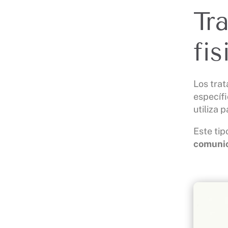
Tr
fi
Los trat
específ
utiliza 
Este tip
comunica