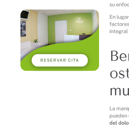
su enfoq
En lugar
factores
integral
Be
RESERVAR CITA
os
mu
La manip
pueden
del dolo