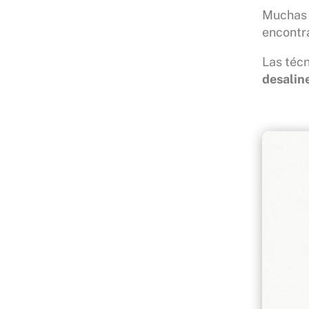
Muchas p
encontra
Las téc
desalin