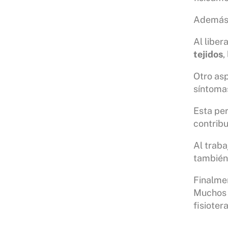
Además, 
Al liber
tejidos
,
Otro asp
síntomas
Esta per
contribu
Al traba
también 
Finalme
Muchos p
fisioter