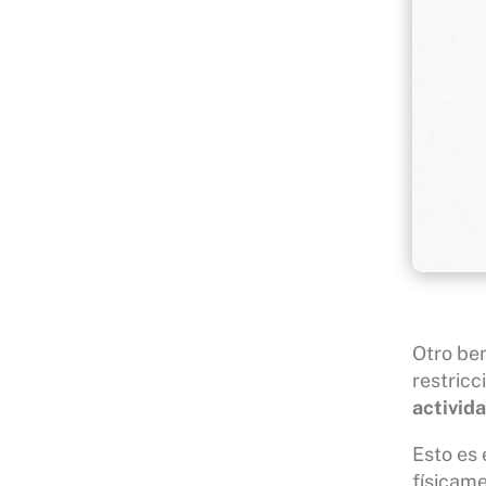
Otro ben
restric
activida
Esto es 
físicame