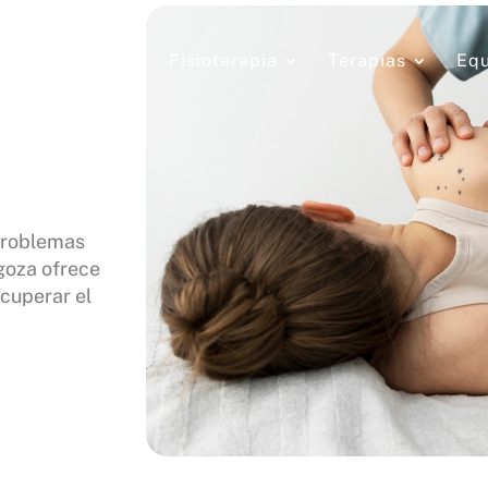
Fisioterapia
Terapias
Equ
 problemas
goza ofrece
cuperar el