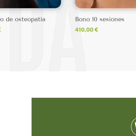
NDA
io de osteopatía
Bono 10 sesiones
€
410,00
€